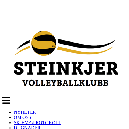
Veksle
navigasjon
NYHETER
OM OSS
SKJEMA/PROTOKOLL
DUGNADER