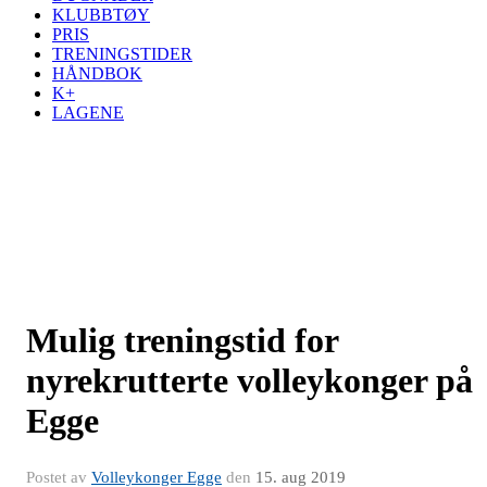
KLUBBTØY
PRIS
TRENINGSTIDER
HÅNDBOK
K+
LAGENE
Mulig treningstid for
nyrekrutterte volleykonger på
Egge
Postet av
Volleykonger Egge
den
15. aug 2019