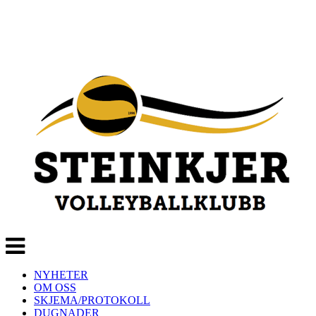
Veksle
navigasjon
NYHETER
OM OSS
SKJEMA/PROTOKOLL
DUGNADER