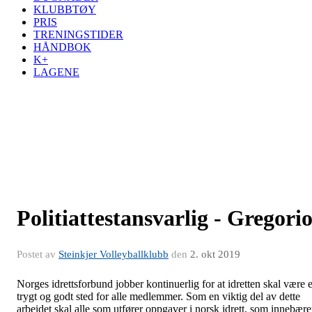
KLUBBTØY
PRIS
TRENINGSTIDER
HÅNDBOK
K+
LAGENE
Politiattestansvarlig - Gregori
Postet av
Steinkjer Volleyballklubb
den
2. okt 2019
Norges idrettsforbund jobber kontinuerlig for at idretten skal være e
trygt og godt sted for alle medlemmer. Som en viktig del av dette
arbeidet skal alle som utfører oppgaver i norsk idrett, som innebære