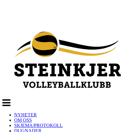
Veksle
navigasjon
NYHETER
OM OSS
SKJEMA/PROTOKOLL
DUGNADER