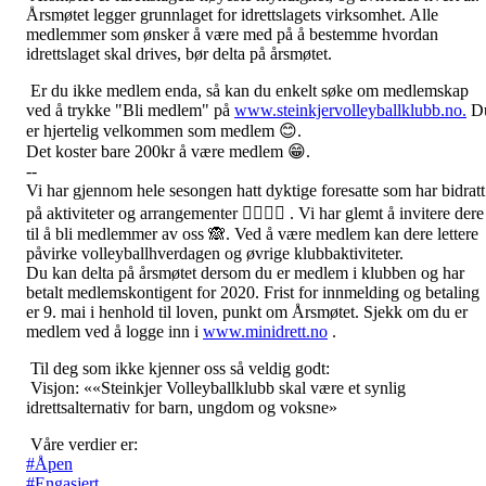
Årsmøtet legger grunnlaget for idrettslagets virksomhet. Alle
medlemmer som ønsker å være med på å bestemme hvordan
idrettslaget skal drives, bør delta på årsmøtet.
Er du ikke medlem enda, så kan du enkelt søke om medlemskap
ved å trykke "Bli medlem" på
www.steinkjervolleyballklubb.no.
D
er hjertelig velkommen som medlem 😊.
Det koster bare 200kr å være medlem 😁.
--
Vi har gjennom hele sesongen hatt dyktige foresatte som har bidratt
på aktiviteter og arrangementer 🦸‍♀️🦸‍♂️ . Vi har glemt å invitere dere
til å bli medlemmer av oss 🙈. Ved å være medlem kan dere lettere
påvirke volleyballhverdagen og øvrige klubbaktiviteter.
Du kan delta på årsmøtet dersom du er medlem i klubben og har
betalt medlemskontigent for 2020. Frist for innmelding og betaling
er 9. mai i henhold til loven, punkt om Årsmøtet. Sjekk om du er
medlem ved å logge inn i
www.minidrett.no
.
Til deg som ikke kjenner oss så veldig godt:
Visjon: ««Steinkjer Volleyballklubb skal være et synlig
idrettsalternativ for barn, ungdom og voksne»
Våre verdier er:
#
Åpen
#
Engasjert