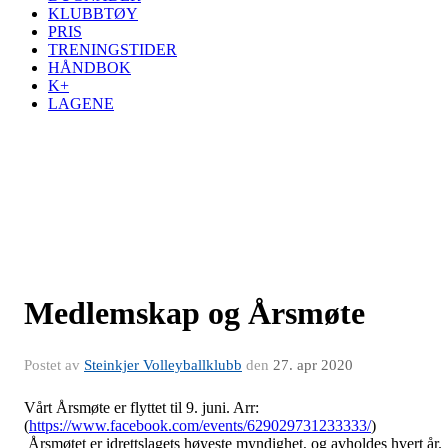
KLUBBTØY
PRIS
TRENINGSTIDER
HÅNDBOK
K+
LAGENE
Medlemskap og Årsmøte
Postet av
Steinkjer Volleyballklubb
den
27. apr 2020
Vårt Årsmøte er flyttet til 9. juni. Arr:
(
https://www.facebook.com/events/629029731233333/
)
Årsmøtet er idrettslagets høyeste myndighet, og avholdes hvert år.