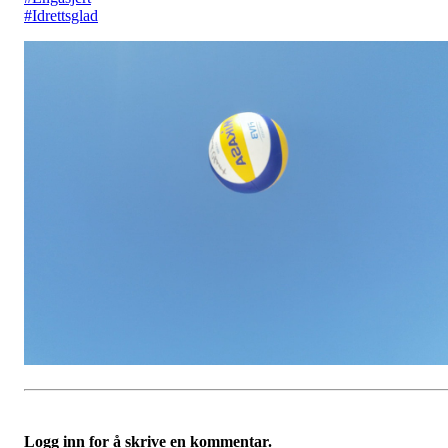
#
Idrettsglad
Logg inn for å skrive en kommentar.