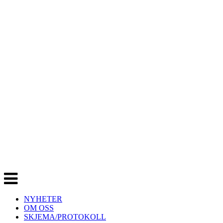
Veksle
navigasjon
NYHETER
OM OSS
SKJEMA/PROTOKOLL