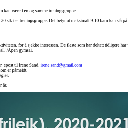
som kan være i en og samme treningsgruppe.
t 20 stk i ei treningsgruppe. Det betyr at maksimalt 9-10 barn kan stå på 
ktiviteten, for å sjekke interessen. De fleste som har deltatt tidligere h
ball"/Åpen gymsal.
r. epost til Irene Sand,
irene.sand@gmail.com
 som er påmeldt.
egler.
r år.