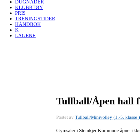
DUGNADER
KLUBBTØY
PRIS
TRENINGSTIDER
HÅNDBOK
K+
LAGENE
Tullball/Åpen hall 
Postet av
Tullball/Minivolley (1.-5. klasse )
Gymsaler i Steinkjer Kommune åpner ikke for