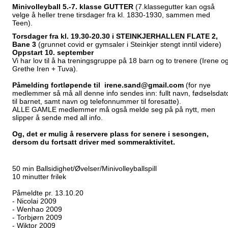
Minivolleyball 5.-7. klasse GUTTER
(7.klassegutter kan også
velge å heller trene tirsdager fra kl. 1830-1930, sammen med
Teen).
Torsdager fra kl. 19.30-20.30 i STEINKJERHALLEN FLATE 2,
Bane 3
(grunnet covid er gymsaler i Steinkjer stengt inntil videre)
Oppstart 10. september
Vi har lov til å ha treningsgruppe på 18 barn og to trenere (Irene o
Grethe Iren + Tuva).
Påmelding fortløpende til irene.sand@gmail.com
(for nye
medlemmer så må all denne info sendes inn: fullt navn, fødselsdat
til barnet, samt navn og telefonnummer til foresatte).
ALLE GAMLE medlemmer må også melde seg på på nytt, men
slipper å sende med all info.
Og, det er mulig å reservere plass for senere i sesongen,
dersom du fortsatt driver med sommeraktivitet.
50 min Ballsidighet/Øvelser/Minivolleyballspill
10 minutter frilek
Påmeldte pr. 13.10.20
- Nicolai 2009
- Wenhao 2009
- Torbjørn 2009
- Wiktor 2009