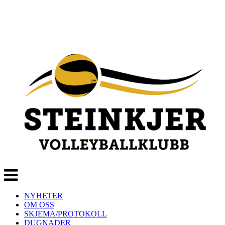
Veksle
navigasjon
NYHETER
OM OSS
SKJEMA/PROTOKOLL
DUGNADER