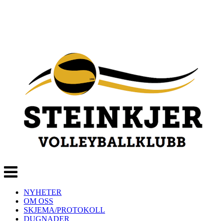
Veksle
navigasjon
NYHETER
OM OSS
SKJEMA/PROTOKOLL
DUGNADER