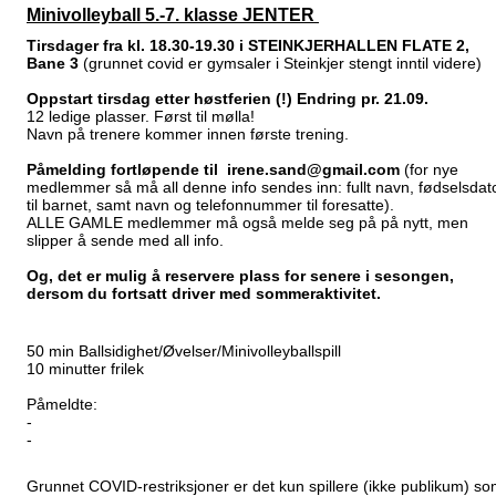
Minivolleyball 5.-7. klasse JENTER
Tirsdager fra kl. 18.30-19.30 i STEINKJERHALLEN FLATE 2,
Bane 3
(grunnet covid er gymsaler i Steinkjer stengt inntil videre)
Oppstart tirsdag etter høstferien (!) Endring pr. 21.09.
12 ledige plasser. Først til mølla!
Navn på trenere kommer innen første trening.
Påmelding fortløpende til irene.sand@gmail.com
(for nye
medlemmer så må all denne info sendes inn: fullt navn, fødselsdat
til barnet, samt navn og telefonnummer til foresatte).
ALLE GAMLE medlemmer må også melde seg på på nytt, men
slipper å sende med all info.
Og, det er mulig å reservere plass for senere i sesongen,
dersom du fortsatt driver med sommeraktivitet.
50 min Ballsidighet/Øvelser/Minivolleyballspill
10 minutter frilek
Påmeldte:
-
-
Grunnet COVID-restriksjoner er det kun spillere (ikke publikum) s