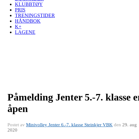
KLUBBTØY
PRIS
TRENINGSTIDER
HÅNDBOK
K+
LAGENE
Påmelding Jenter 5.-7. klasse e
åpen
Postet av
Minivolley Jenter 6.-7. klasse Steinkjer VBK
den
29. aug
2020