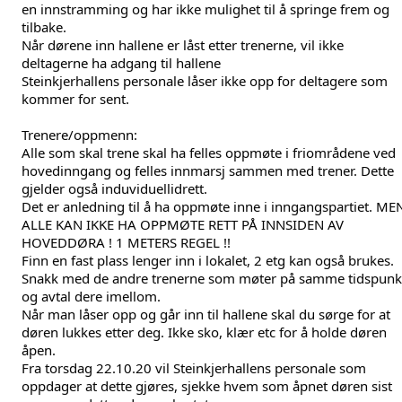
en innstramming og har ikke mulighet til å springe frem og 
tilbake.
Når dørene inn hallene er låst etter trenerne, vil ikke 
deltagerne ha adgang til hallene
Steinkjerhallens personale låser ikke opp for deltagere som 
kommer for sent.
Trenere/oppmenn:
Alle som skal trene skal ha felles oppmøte i friområdene ved 
hovedinngang og felles innmarsj sammen med trener. Dette 
gjelder også induviduellidrett.
Det er anledning til å ha oppmøte inne i inngangspartiet. MEN
ALLE KAN IKKE HA OPPMØTE RETT PÅ INNSIDEN AV 
HOVEDDØRA ! 1 METERS REGEL !!
Finn en fast plass lenger inn i lokalet, 2 etg kan også brukes. 
Snakk med de andre trenerne som møter på samme tidspunkt
og avtal dere imellom.
Når man låser opp og går inn til hallene skal du sørge for at 
døren lukkes etter deg. Ikke sko, klær etc for å holde døren 
åpen.
Fra torsdag 22.10.20 vil Steinkjerhallens personale som 
oppdager at dette gjøres, sjekke hvem som åpnet døren sist 