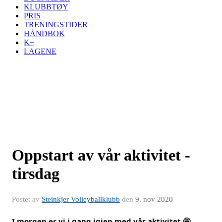
KLUBBTØY
PRIS
TRENINGSTIDER
HÅNDBOK
K+
LAGENE
Oppstart av vår aktivitet -
tirsdag
Postet av
Steinkjer Volleyballklubb
den
9. nov 2020
I morgen er vi i gang igjen med vår aktivitet 🤩.