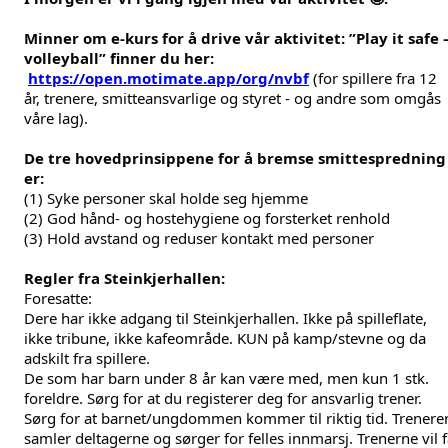
Minner om e-kurs for å drive vår aktivitet: ”Play it safe –
volleyball” finner du her: 
https://open.motimate.app/org/nvbf
 (for spillere fra 12 
år, trenere, smitteansvarlige og styret - og andre som omgås 
våre lag).
De tre hovedprinsippene for å bremse smittespredning 
er:
(1) Syke personer skal holde seg hjemme
(2) God hånd- og hostehygiene og forsterket renhold
(3) Hold avstand og reduser kontakt med personer
Regler fra Steinkjerhallen:
Foresatte:
Dere har ikke adgang til Steinkjerhallen. Ikke på spilleflate, 
ikke tribune, ikke kafeområde. KUN på kamp/stevne og da 
adskilt fra spillere.
De som har barn under 8 år kan være med, men kun 1 stk. 
foreldre. Sørg for at du registerer deg for ansvarlig trener.
Sørg for at barnet/ungdommen kommer til riktig tid. Treneren
samler deltagerne og sørger for felles innmarsj. Trenerne vil f