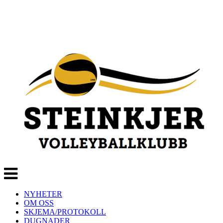
Veksle
navigasjon
NYHETER
OM OSS
SKJEMA/PROTOKOLL
DUGNADER