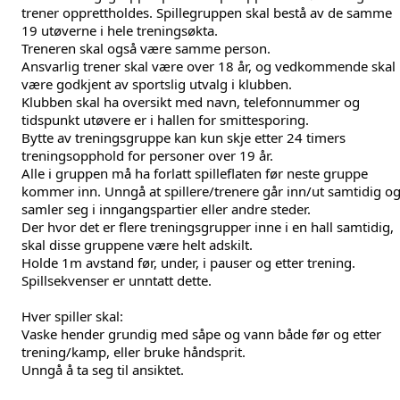
trener opprettholdes. Spillegruppen skal bestå av de samme 
19 utøverne i hele treningsøkta. 
Treneren skal også være samme person.
Ansvarlig trener skal være over 18 år, og vedkommende skal 
være godkjent av sportslig utvalg i klubben.
Klubben skal ha oversikt med navn, telefonnummer og 
tidspunkt utøvere er i hallen for smittesporing.
Bytte av treningsgruppe kan kun skje etter 24 timers 
treningsopphold for personer over 19 år.
Alle i gruppen må ha forlatt spilleflaten før neste gruppe 
kommer inn. Unngå at spillere/trenere går inn/ut samtidig og
samler seg i inngangspartier eller andre steder.
Der hvor det er flere treningsgrupper inne i en hall samtidig, 
skal disse gruppene være helt adskilt.
Holde 1m avstand før, under, i pauser og etter trening. 
Spillsekvenser er unntatt dette.
Hver spiller skal:
Vaske hender grundig med såpe og vann både før og etter 
trening/kamp, eller bruke håndsprit.
Unngå å ta seg til ansiktet.