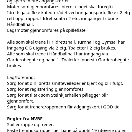
og sperre dette adgangskortet.
Møter som gjennomføres internt i laget skal foregå i 
Idrettsgata. Ikke kafeområdet ved inngangsparti. Ikke i 2 etg 
rett opp trappa. I Idrettsgata i 2 etg, innganger tribune 
Håndballhall.
Lagsmøter gjennomføres på spilleflate.
Alle som skal trene i Friidrettshall, Turnhall og Gymsal har 
inngang OG utgang via 2 etg. Toaletter i 2 etg brukes.
Alle som skal trene i Håndballhall har inngang via 
Garderobegate og bane 1. Toaletter innerst i Garderobegate 
brukes.
Lag/forening:
Sørg for at din idretts smitteveileder er kjent og blir fulgt.
Sørg for at registrering gjennomføres.
Sørg for at tiltak som Steinkjerhallen pålegger blir 
gjennomført.
Sørg for at trenere/oppmenn får adgangskort i GOD tid
Regler fra NVBF:
Spillegruppe og trener:
Faste treningsgrupper per bane på opptil 19 utøvere og en 