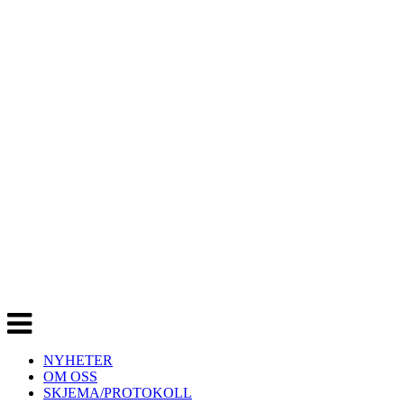
Veksle
navigasjon
NYHETER
OM OSS
SKJEMA/PROTOKOLL