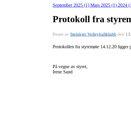
September 2025 (1)
Mars 2025 (1)
2024 (
Protokoll fra styr
Postet av
Steinkjer Volleyballklubb
den
13
Protokollen fra styremøte 14.12.20 ligger
På vegne av styret,
Irene Sand