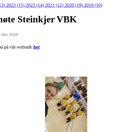
13)
2023 (15)
2022 (14)
2021 (12)
2020 (19)
2019 (10)
emøte Steinkjer VBK
. des 2020
 på på vår webside
her