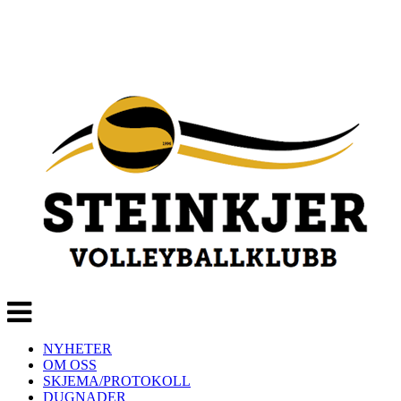
Veksle
navigasjon
NYHETER
OM OSS
SKJEMA/PROTOKOLL
DUGNADER