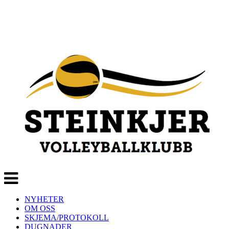
Veksle
navigasjon
NYHETER
OM OSS
SKJEMA/PROTOKOLL
DUGNADER