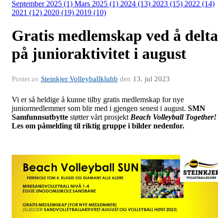
September 2025 (1)
Mars 2025 (1)
2024 (13)
2023 (15)
2022 (14)
2021 (12)
2020 (19)
2019 (10)
Gratis medlemskap ved å delta
på junioraktivitet i august
Postet av
Steinkjer Volleyballklubb
den
13. jul 2023
Vi er så heldige å kunne tilby gratis medlemskap for nye
juniormedlemmer som blir med i gjengen senest i august.
SMN
Samfunnsutbytte
støtter vårt prosjekt
Beach Volleyball Together!
Les om påmelding til riktig gruppe i bilder nedenfor.