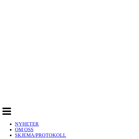
Veksle
navigasjon
NYHETER
OM OSS
SKJEMA/PROTOKOLL