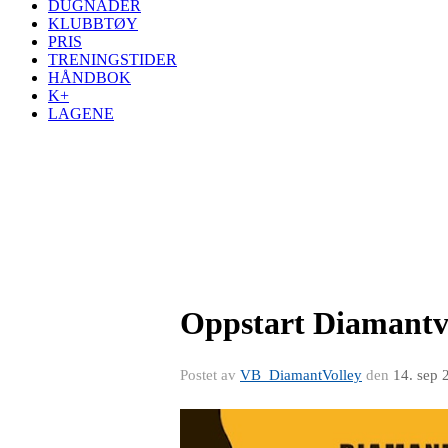
DUGNADER
KLUBBTØY
PRIS
TRENINGSTIDER
HÅNDBOK
K+
LAGENE
Oppstart Diamantvo
Postet av
VB_DiamantVolley
den
14. sep 