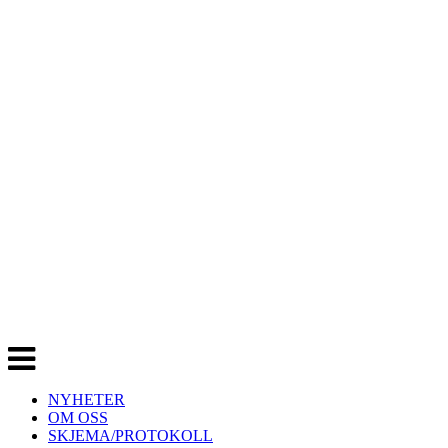
Veksle
navigasjon
NYHETER
OM OSS
SKJEMA/PROTOKOLL