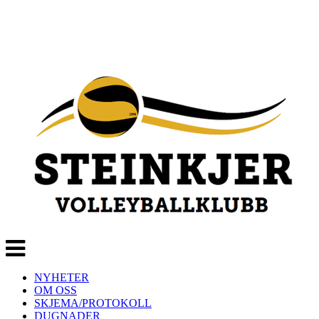
Veksle
navigasjon
NYHETER
OM OSS
SKJEMA/PROTOKOLL
DUGNADER