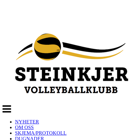
Veksle
navigasjon
NYHETER
OM OSS
SKJEMA/PROTOKOLL
DUGNADER