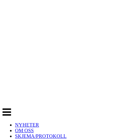
Veksle
navigasjon
NYHETER
OM OSS
SKJEMA/PROTOKOLL