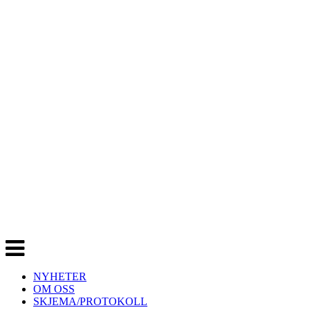
Veksle
navigasjon
NYHETER
OM OSS
SKJEMA/PROTOKOLL