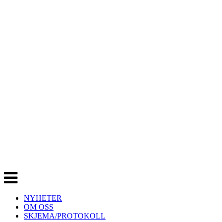
Veksle
navigasjon
NYHETER
OM OSS
SKJEMA/PROTOKOLL