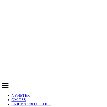
Veksle
navigasjon
NYHETER
OM OSS
SKJEMA/PROTOKOLL