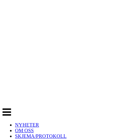
Veksle
navigasjon
NYHETER
OM OSS
SKJEMA/PROTOKOLL