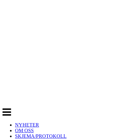
Veksle
navigasjon
NYHETER
OM OSS
SKJEMA/PROTOKOLL