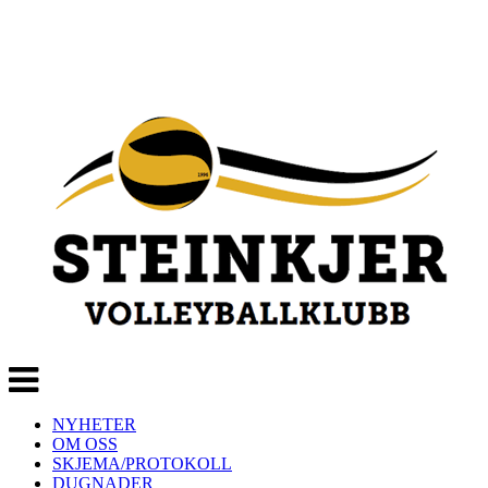
Veksle
navigasjon
NYHETER
OM OSS
SKJEMA/PROTOKOLL
DUGNADER