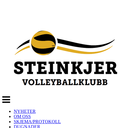
Veksle
navigasjon
NYHETER
OM OSS
SKJEMA/PROTOKOLL
DUGNADER