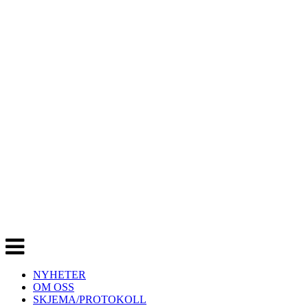
Veksle
navigasjon
NYHETER
OM OSS
SKJEMA/PROTOKOLL