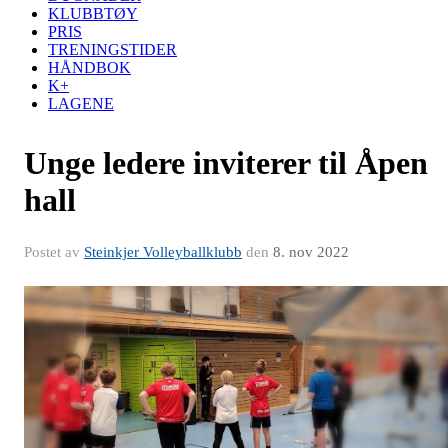
KLUBBTØY
PRIS
TRENINGSTIDER
HÅNDBOK
K+
LAGENE
Unge ledere inviterer til Åpen
hall
Postet av
Steinkjer Volleyballklubb
den
8. nov 2022