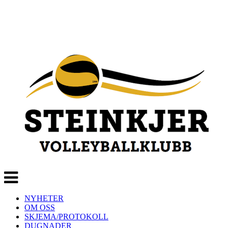
Veksle
navigasjon
NYHETER
OM OSS
SKJEMA/PROTOKOLL
DUGNADER