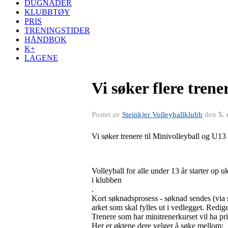
DUGNADER
KLUBBTØY
PRIS
TRENINGSTIDER
HÅNDBOK
K+
LAGENE
Vi søker flere trene
Postet av
Steinkjer Volleyballklubb
den
5.
Vi søker trenere til Minivolleyball og U1
Volleyball for alle under 13 år starter op u
i klubben
.
Kort søknadsprosess - søknad sendes (via sm
arket som skal fylles ut i vedlegget. Redige
Trenere som har minitrenerkurset vil ha pri
Her er øktene dere velger å søke mellom: