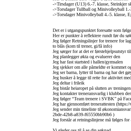
->Tirsdager (U13) 6.-7. klasse, Steinkjer s
->Torsdager Tullball og Minivolleyball 1.-3
->Torsdager Minivolleyball 4.-5. klasse, Eg
Det er i utgangspunktet foresatte som følger
Her er punkter å reflektere rundt før du søk
Jeg følger Retningslinjer for trenere for la
to blås (kom til trener, gi/få info)
Jeg sørger for at det er førstehjelpsutstyr t
Jeg planlegger økta og evaluerer den
Jeg har fast startsted i hallen/gymsalen
Jeg sjekker om alle påmeldte er kommet og
Jeg ser barna, lytter til barna og har det 
Jeg husker å legge til rette for aktivitet m
Jeg deltar i frileik
Jeg bistår heiaropet på slutten av treningen
Jeg kontakter treneransvarlig i klubben de
Jeg følger “Team trenere i SVBK” på Fa
Jeg har gjennomført trenerattesten (https://
Jeg sender min timeliste til økonomiansva
2bde-42b8-a839-f65550bb90b6 )
Jeg forstår at retningslinjene må følges fo
Vi gleder oss til å se din søknad.