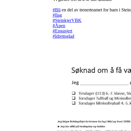
#Bli
en del av trenerteamet for barn i Ste
#Ilag
#SteinkjerVBK
#Åpen
#Engasjert
#Idrettsglad