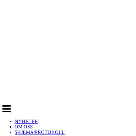
Veksle
navigasjon
NYHETER
OM OSS
SKJEMA/PROTOKOLL