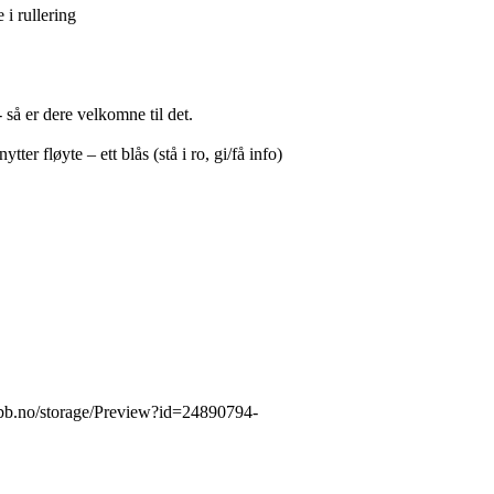
 i rullering
- så er dere velkomne til det.
er fløyte – ett blås (stå i ro, gi/få info)
klubb.no/storage/Preview?id=24890794-