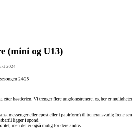
re (mini og U13)
 okt 2024
3 sesongen 24/25
ka etter høstferien. Vi trenger flere ungdomstrenere, og her er mulighete
s, messenger eller epost eller i papirform) til treneransvarlig Irene se
rbarfil ligger i spond.
oritet, men det er også mulig for dere andre.