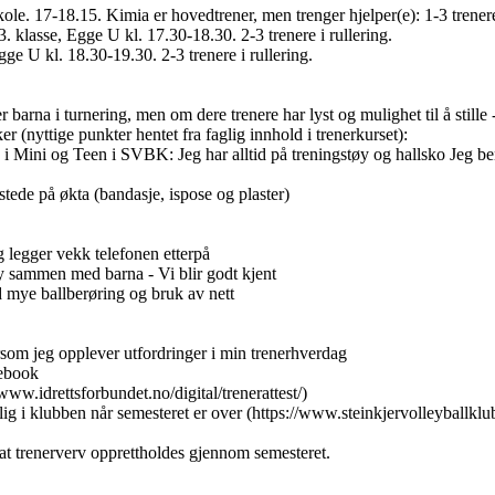
kole. 17-18.15. Kimia er hovedtrener, men trenger hjelper(e): 1-3 trenere
. klasse, Egge U kl. 17.30-18.30. 2-3 trenere i rullering.
ge U kl. 18.30-19.30. 2-3 trenere i rullering.
 barna i turnering, men om dere trenere har lyst og mulighet til å stille 
er (nyttige punkter hentet fra faglig innhold i trenerkurset):
g i Mini og Teen i SVBK: Jeg har alltid på treningstøy og hallsko Jeg benytt
ilstede på økta (bandasje, ispose og plaster)
 legger vekk telefonen etterpå
gøy sammen med barna - Vi blir godt kjent
ed mye ballberøring og bruk av nett
rsom jeg opplever utfordringer i min trenerhverdag
cebook
www.idrettsforbundet.no/digital/trenerattest/)
rlig i klubben når semesteret er over (https://www.steinkjervolleyball
r at trenerverv opprettholdes gjennom semesteret.