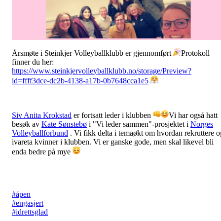
Årsmøte i Steinkjer Volleyballklubb er gjennomført
Protokoll
finner du her:
https://www.steinkjervolleyballklubb.no/storage/Preview?
id=ffff3dce-dc2b-4138-a17b-0b7648cca1e5
Siv Anita Krokstad
er fortsatt leder i klubben
Vi har også hatt
besøk av
Kate Sønstebø
i "Vi leder sammen"-prosjektet i
Norges
Volleyballforbund
. Vi fikk delta i temaøkt om hvordan rekruttere o
ivareta kvinner i klubben. Vi er ganske gode, men skal likevel bli
enda bedre på mye
#åpen
#engasjert
#idrettsglad