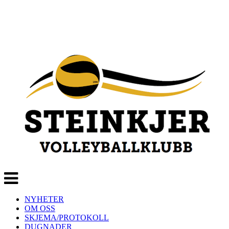
Veksle
navigasjon
NYHETER
OM OSS
SKJEMA/PROTOKOLL
DUGNADER