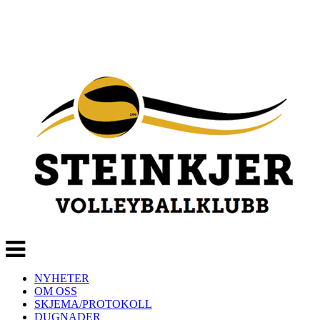
Veksle
navigasjon
NYHETER
OM OSS
SKJEMA/PROTOKOLL
DUGNADER