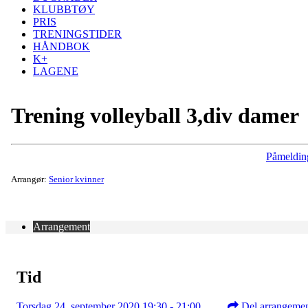
KLUBBTØY
PRIS
TRENINGSTIDER
HÅNDBOK
K+
LAGENE
Trening volleyball 3,div damer
Påmeldin
Arrangør:
Senior kvinner
Arrangement
Tid
Torsdag 24. september 2020 19:30 - 21:00
Del arrangeme