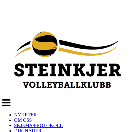
Veksle
navigasjon
NYHETER
OM OSS
SKJEMA/PROTOKOLL
DUGNADER