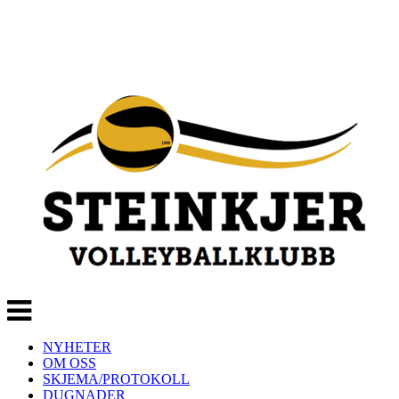
Veksle
navigasjon
NYHETER
OM OSS
SKJEMA/PROTOKOLL
DUGNADER