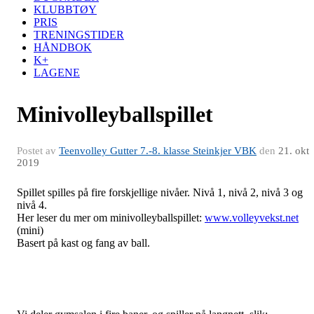
KLUBBTØY
PRIS
TRENINGSTIDER
HÅNDBOK
K+
LAGENE
Minivolleyballspillet
Postet av
Teenvolley Gutter 7.-8. klasse Steinkjer VBK
den
21. okt
2019
Spillet spilles på fire forskjellige nivåer. Nivå 1, nivå 2, nivå 3 og
nivå 4.
Her leser du mer om minivolleyballspillet:
www.volleyvekst.net
(mini)
Basert på kast og fang av ball.