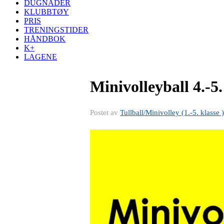
DUGNADER
KLUBBTØY
PRIS
TRENINGSTIDER
HÅNDBOK
K+
LAGENE
Minivolleyball 4.-5
Postet av
Tullball/Minivolley (1.-5. klasse )