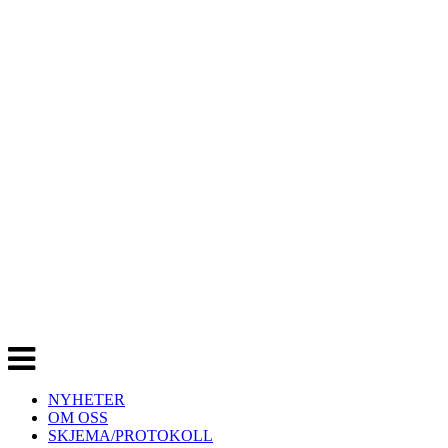
Veksle
navigasjon
NYHETER
OM OSS
SKJEMA/PROTOKOLL